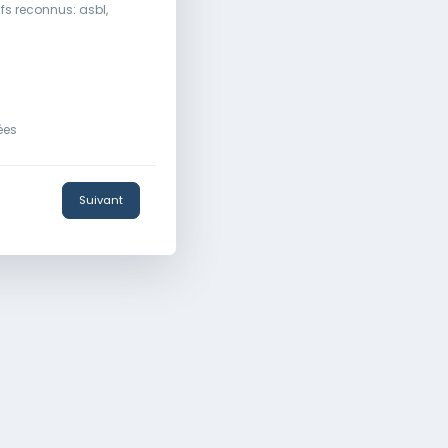
fs reconnus: asbl,
ées
Suivant